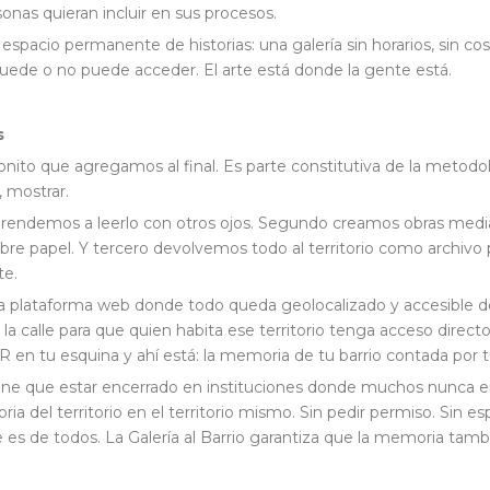
sonas quieran incluir en sus procesos.
 espacio permanente de historias: una galería sin horarios, sin co
puede o no puede acceder. El arte está donde la gente está.
s
bonito que agregamos al final. Es parte constitutiva de la metodol
 mostrar.
prendemos a leerlo con otros ojos. Segundo creamos obras mediant
obre papel. Y tercero devolvemos todo al territorio como archi
te.
na plataforma web donde todo queda geolocalizado y accesible d
 la calle para que quien habita ese territorio tenga acceso direct
QR en tu esquina y ahí está: la memoria de tu barrio contada por
 tiene que estar encerrado en instituciones donde muchos nunca e
ia del territorio en el territorio mismo. Sin pedir permiso. Sin e
e es de todos. La Galería al Barrio garantiza que la memoria tambi