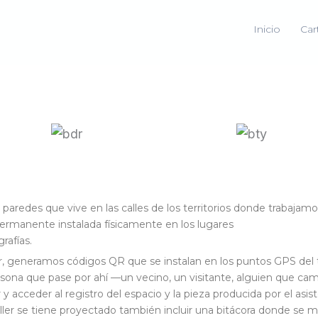
Inicio
Car
 paredes que vive en las calles de los territorios donde trabajamos
ermanente instalada físicamente en los lugares
rafías.
r, generamos códigos QR que se instalan en los puntos GPS del te
ersona que pase por ahí —un vecino, un visitante, alguien que ca
 y acceder al registro del espacio y la pieza producida por el asi
ler se tiene proyectado también incluir una bitácora donde se m